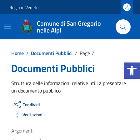
Vai ai contenuti
Vai al footer
Regione Veneto
Comune di San Gregorio
nelle Alpi
Home
/
Documenti Pubblici
/
Page 7
Apri la b
Documenti Pubblici
Struttura delle informazioni relative utili a presentare
un documento pubblico
Condividi
Vedi azioni
Argomenti