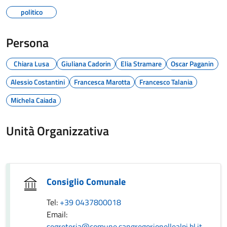
politico
Persona
Chiara Lusa
Giuliana Cadorin
Elia Stramare
Oscar Paganin
Alessio Costantini
Francesca Marotta
Francesco Talania
Michela Caiada
Unità Organizzativa
Consiglio Comunale
Tel:
+39 0437800018
Email:
segreteria@comune.sangregorionellealpi.bl.it