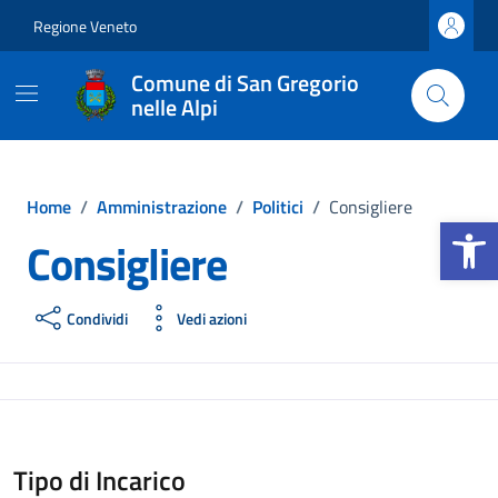
Vai ai contenuti
Vai al footer
Regione Veneto
Comune di San Gregorio
nelle Alpi
Home
/
Amministrazione
/
Politici
/
Consigliere
Apri la b
Consigliere
Condividi
Vedi azioni
Tipo di Incarico