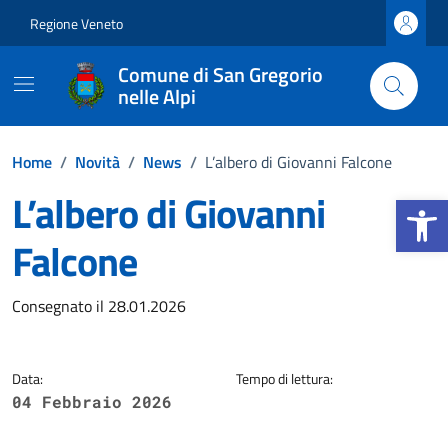
Vai ai contenuti
Vai al footer
Regione Veneto
Comune di San Gregorio
nelle Alpi
Home
/
Novità
/
News
/
L’albero di Giovanni Falcone
L’albero di Giovanni
Apri la b
Falcone
Dettagli della notizia
Consegnato il 28.01.2026
Data:
Tempo di lettura:
04 Febbraio 2026