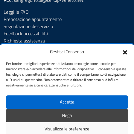
PEC:
sangregorio.bl@cert.ip-veneto.net
Leggi le FAQ
Prenotazione appuntamento
Segnalazione disservizio
Feedback accessibilità
Richiesta assistenza
Albo Pretorio
Gestisci Consenso
Amministrazione trasparente
Informativa privacy
Per fornire le migliori esperienze, utilizziamo tecnologie come i cookie per
Cookie Policy (UE)
memorizzare e/o accedere alle informazioni del dispositivo. Il consenso a queste
tecnologie ci permetterà di elaborare dati come il comportamento di navigazione
Dichiarazione di accessibilità
o ID unici su questo sito. Non acconsentire o ritirare il consenso può influire
Accessibilità
negativamente su alcune caratteristiche e funzioni.
Note legali
Accetta
SEGUICI SU
Nega
Facebook
YouTube
Visualizza le preferenze