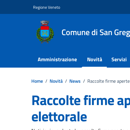
Vai ai contenuti
Vai al footer
Regione Veneto
Comune di San Grego
Amministrazione
Novità
Servizi
Home
/
Novità
/
News
/
Raccolte firme aperte 
Raccolte firme ap
elettorale