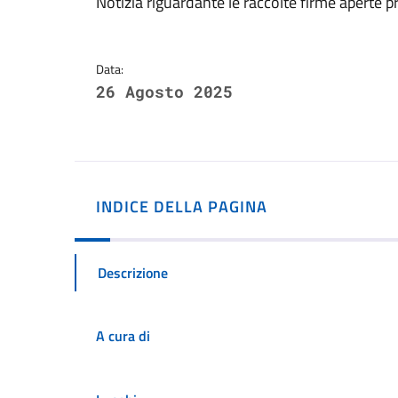
Dettagli della notizi
Notizia riguardante le raccolte firme aperte pr
Data:
26 Agosto 2025
INDICE DELLA PAGINA
Descrizione
A cura di