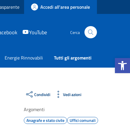
asparente
Accedi all'area personale
acebook
YouTube
Cerca
Apri la b
Energie Rinnovabili
Tutti gli argomenti
Condividi
Vedi azioni
Argomenti
Anagrafe e stato civile
Uffici comunali