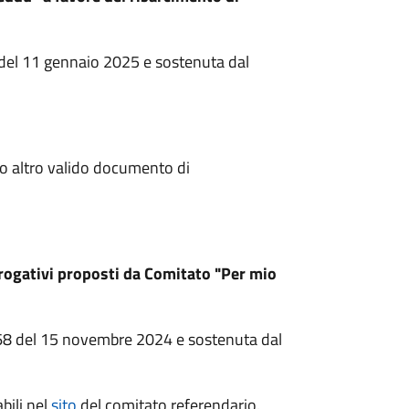
8 del 11 gennaio 2025 e sostenuta dal
à o altro valido documento di
brogativi proposti da Comitato "Per mio
 268 del 15 novembre 2024 e sostenuta dal
bili nel
sito
del comitato referendario.