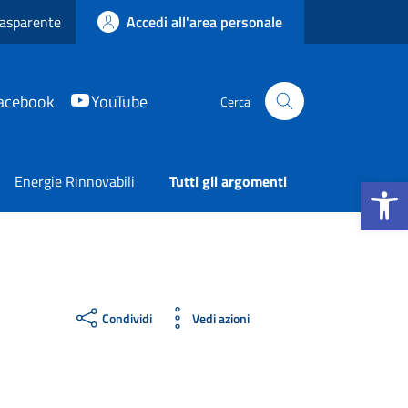
asparente
Accedi all'area personale
acebook
YouTube
Cerca
Apri la b
Energie Rinnovabili
Tutti gli argomenti
Condividi
Vedi azioni