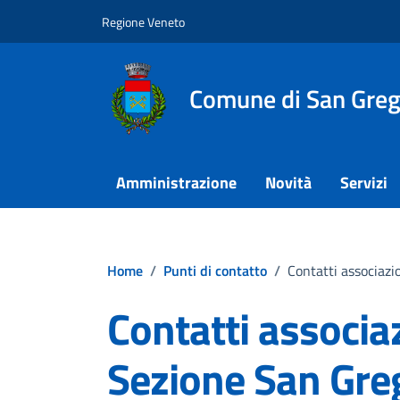
Vai ai contenuti
Vai al footer
Regione Veneto
Comune di San Grego
Amministrazione
Novità
Servizi
Home
/
Punti di contatto
/
Contatti associazi
Contatti associa
Sezione San Greg