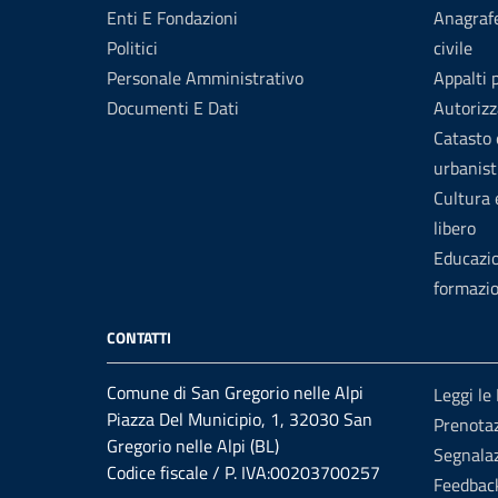
Enti E Fondazioni
Anagrafe
Politici
civile
Personale Amministrativo
Appalti 
Documenti E Dati
Autorizz
Catasto 
urbanist
Cultura
libero
Educazi
formazi
CONTATTI
Comune di San Gregorio nelle Alpi
Leggi le
Piazza Del Municipio, 1, 32030 San
Prenota
Gregorio nelle Alpi (BL)
Segnalaz
Codice fiscale / P. IVA:00203700257
Feedback