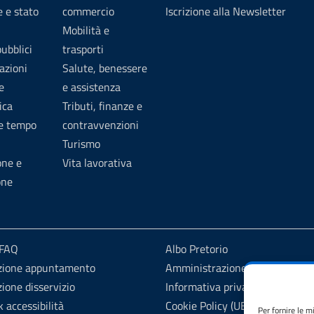
 e stato
commercio
Iscrizione alla Newsletter
Mobilità e
pubblici
trasporti
azioni
Salute, benessere
e
e assistenza
ica
Tributi, finanze e
 e tempo
contravvenzioni
Turismo
one e
Vita lavorativa
one
 FAQ
Albo Pretorio
zione appuntamento
Amministrazione trasparente
ione disservizio
Informativa privacy
 accessibilità
Cookie Policy (UE)
Per fornire le m