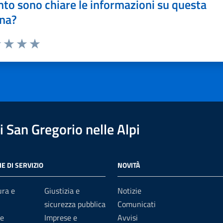
to sono chiare le informazioni su questa
na?
1 stelle su 5
uta 2 stelle su 5
Valuta 3 stelle su 5
Valuta 4 stelle su 5
Valuta 5 stelle su 5
 San Gregorio nelle Alpi
E DI SERVIZIO
NOVITÀ
ura e
Giustizia e
Notizie
sicurezza pubblica
Comunicati
e
Imprese e
Avvisi