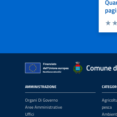
Quan
pagi
Valuta 
Val
Comune di
AMMINISTRAZIONE
CATEGORI
Organi Di Governo
Agricolt
Aree Amministrative
pesca
Uffici
Ambient