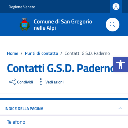
Vai ai contenuti
Vai al footer
Regione Veneto
Comune di San Gregorio
nelle Alpi
Home
/
Punti di contatto
/
Contatti G.S.D. Paderno
Apri la b
Contatti G.S.D. Paderno
Condividi
Vedi azioni
INDICE DELLA PAGINA
Telefono