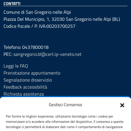
CONTATTI
Comune di San Gregorio nelle Alpi
Piazza Del Municipio, 1, 32030 San Gregorio nelle Alpi (BL)
Codice fiscale / P. IVA:00203700257
Telefono: 0437800018
PEC:
sangregorio.bl@cert.ip-veneto.net
Leggi le FAQ
Prenotazione appuntamento
Segnalazione disservizio
Feedback accessibilità
Richiesta assistenza
Albo Pretorio
Gestisci Consenso
Amministrazione trasparente
Informativa privacy
Per fornire le migliori esperienze, utilizziamo tecnologie come i cookie per
Cookie Policy (UE)
memorizzare e/o accedere alle informazioni del dispositivo. Il consenso a queste
tecnologie ci permetterà di elaborare dati come il comportamento di navigazione
Dichiarazione di accessibilità