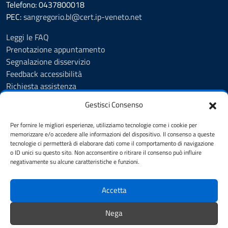
Telefono: 0437800018
PEC:
sangregorio.bl@cert.ip-veneto.net
Leggi le FAQ
Prenotazione appuntamento
Segnalazione disservizio
Feedback accessibilità
Richiesta assistenza
Albo Pretorio
Gestisci Consenso
Amministrazione trasparente
Informativa privacy
Per fornire le migliori esperienze, utilizziamo tecnologie come i cookie per
Cookie Policy (UE)
memorizzare e/o accedere alle informazioni del dispositivo. Il consenso a queste
tecnologie ci permetterà di elaborare dati come il comportamento di navigazione
Dichiarazione di accessibilità
o ID unici su questo sito. Non acconsentire o ritirare il consenso può influire
Accessibilità
negativamente su alcune caratteristiche e funzioni.
Note legali
Accetta
SEGUICI SU
Nega
Facebook
YouTube