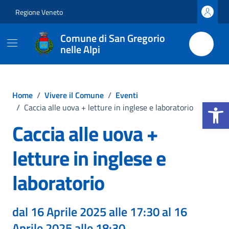
Vai ai contenuti
Vai al footer
Regione Veneto
Comune di San Gregorio
nelle Alpi
Home
/
Vivere il Comune
/
Eventi
Apri la b
/
Caccia alle uova + letture in inglese e laboratorio
Caccia alle uova +
letture in inglese e
laboratorio
dal 16 Aprile 2025 alle 17:30 al 16
Aprile 2025 alle 18:30