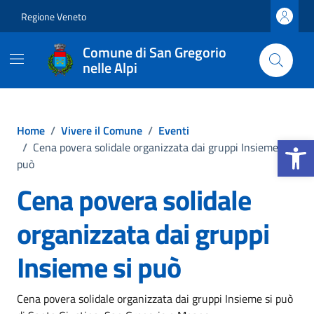
Vai ai contenuti
Vai al footer
Regione Veneto
Comune di San Gregorio
nelle Alpi
Home
/
Vivere il Comune
/
Eventi
Apri la b
/
Cena povera solidale organizzata dai gruppi Insieme si
può
Cena povera solidale
organizzata dai gruppi
Insieme si può
Cena povera solidale organizzata dai gruppi Insieme si può