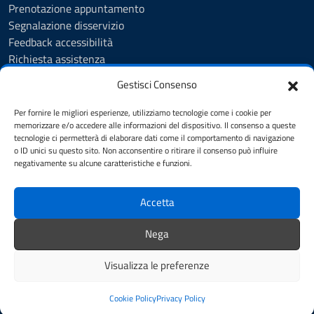
Prenotazione appuntamento
Segnalazione disservizio
Feedback accessibilità
Richiesta assistenza
Albo Pretorio
Gestisci Consenso
Amministrazione trasparente
Informativa privacy
Per fornire le migliori esperienze, utilizziamo tecnologie come i cookie per
Cookie Policy (UE)
memorizzare e/o accedere alle informazioni del dispositivo. Il consenso a queste
tecnologie ci permetterà di elaborare dati come il comportamento di navigazione
Dichiarazione di accessibilità
o ID unici su questo sito. Non acconsentire o ritirare il consenso può influire
Accessibilità
negativamente su alcune caratteristiche e funzioni.
Note legali
Accetta
SEGUICI SU
Nega
Facebook
YouTube
Visualizza le preferenze
Mappa del sito
Credits
Cookie Policy
Privacy Policy