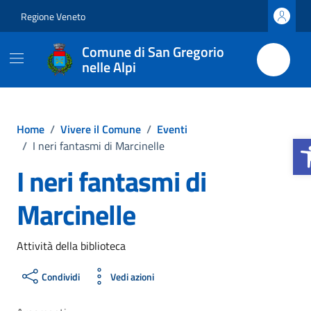
Vai ai contenuti
Vai al footer
Regione Veneto
Comune di San Gregorio
nelle Alpi
Home
/
Vivere il Comune
/
Eventi
Apr
/
I neri fantasmi di Marcinelle
I neri fantasmi di
Marcinelle
Attività della biblioteca
Condividi
Vedi azioni