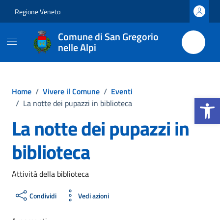
Vai ai contenuti
Vai al footer
Regione Veneto
Comune di San Gregorio
nelle Alpi
Home
/
Vivere il Comune
/
Eventi
Apri la b
/
La notte dei pupazzi in biblioteca
La notte dei pupazzi in
biblioteca
Attività della biblioteca
Condividi
Vedi azioni