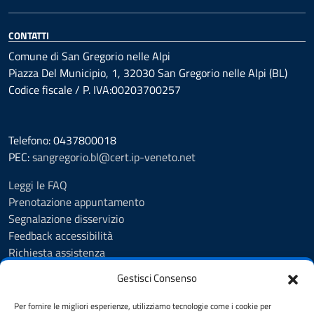
CONTATTI
Comune di San Gregorio nelle Alpi
Piazza Del Municipio, 1, 32030 San Gregorio nelle Alpi (BL)
Codice fiscale / P. IVA:00203700257
Telefono: 0437800018
PEC:
sangregorio.bl@cert.ip-veneto.net
Leggi le FAQ
Prenotazione appuntamento
Segnalazione disservizio
Feedback accessibilità
Richiesta assistenza
Albo Pretorio
Gestisci Consenso
Amministrazione trasparente
Informativa privacy
Per fornire le migliori esperienze, utilizziamo tecnologie come i cookie per