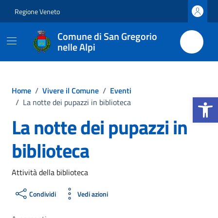
Vai ai contenuti
Vai al footer
Regione Veneto
Comune di San Gregorio
nelle Alpi
Home
/
Vivere il Comune
/
Eventi
Apri la b
/
La notte dei pupazzi in biblioteca
La notte dei pupazzi in
biblioteca
Attività della biblioteca
Condividi
Vedi azioni