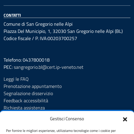
CONTATTI
Comune di San Gregorio nelle Alpi
Piazza Del Municipio, 1, 32030 San Gregorio nelle Alpi (BL)
Codice fiscale / P. IVA:00203700257
Telefono: 0437800018
PEC:
sangregorio.bl@cert.ip-veneto.net
Leggi le FAQ
Prenotazione appuntamento
Segnalazione disservizio
Feedback accessibilità
Richiesta assistenza
Albo Pretorio
Gestisci Consenso
Amministrazione trasparente
Informativa privacy
Per fornire le migliori esperienze, utilizziamo tecnologie come i cookie per