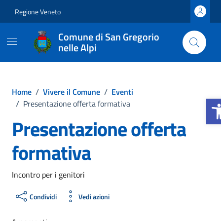
Vai ai contenuti
Vai al footer
Regione Veneto
Comune di San Gregorio
nelle Alpi
Home
/
Vivere il Comune
/
Eventi
Apri
/
Presentazione offerta formativa
Presentazione offerta
formativa
Incontro per i genitori
Condividi
Vedi azioni