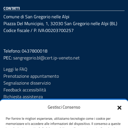
CONTATTI
Comune di San Gregorio nelle Alpi
Piazza Del Municipio, 1, 32030 San Gregorio nelle Alpi (BL)
Codice fiscale / P. IVA:00203700257
Telefono: 0437800018
PEC:
sangregorio.bl@cert.ip-veneto.net
Leggi le FAQ
Prenotazione appuntamento
Segnalazione disservizio
Feedback accessibilità
Richiesta assistenza
Albo Pretorio
Gestisci Consenso
Amministrazione trasparente
Informativa privacy
Per fornire le migliori esperienze, utilizziamo tecnologie come i cookie per
Cookie Policy (UE)
memorizzare e/o accedere alle informazioni del dispositivo. Il consenso a queste