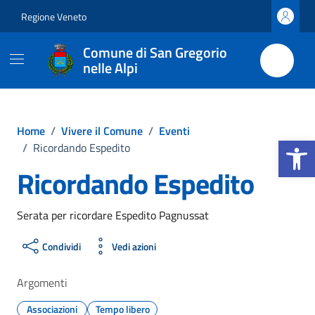
Vai ai contenuti
Vai al footer
Regione Veneto
Comune di San Gregorio
nelle Alpi
Home
/
Vivere il Comune
/
Eventi
Apri la b
/
Ricordando Espedito
Ricordando Espedito
Serata per ricordare Espedito Pagnussat
Condividi
Vedi azioni
Argomenti
Associazioni
Tempo libero