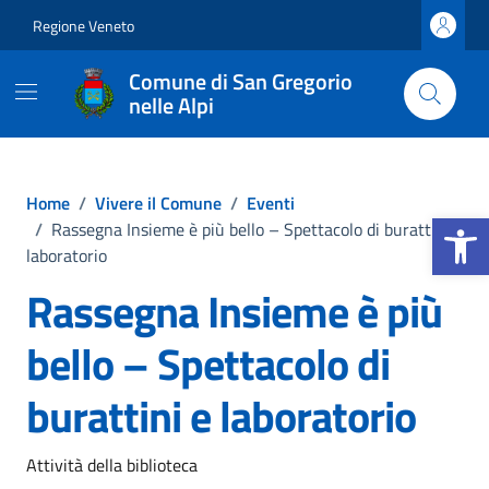
Vai ai contenuti
Vai al footer
Regione Veneto
Comune di San Gregorio
nelle Alpi
Home
/
Vivere il Comune
/
Eventi
Apri la b
/
Rassegna Insieme è più bello – Spettacolo di burattini e
laboratorio
Rassegna Insieme è più
bello – Spettacolo di
burattini e laboratorio
Attività della biblioteca