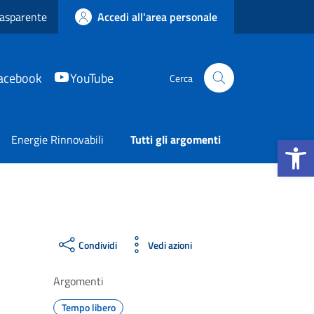
asparente
Accedi all'area personale
acebook
YouTube
Cerca
Apri la b
Energie Rinnovabili
Tutti gli argomenti
Condividi
Vedi azioni
Argomenti
Tempo libero