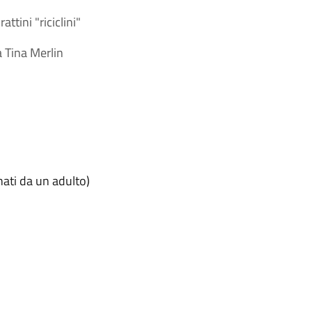
ttini "riciclini"
a Tina Merlin
ati da un adulto)