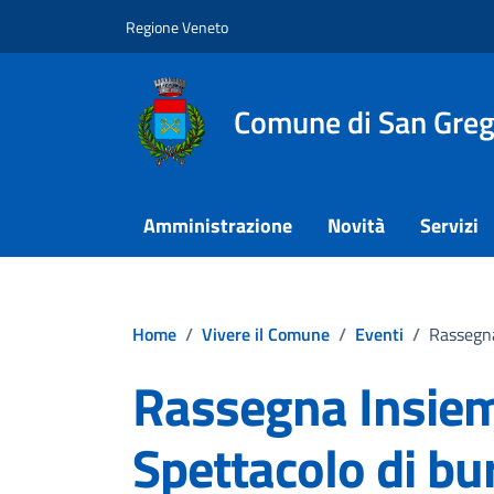
Vai ai contenuti
Vai al footer
Regione Veneto
Comune di San Grego
Amministrazione
Novità
Servizi
Home
/
Vivere il Comune
/
Eventi
/
Rassegna
Rassegna Insieme
Spettacolo di bur