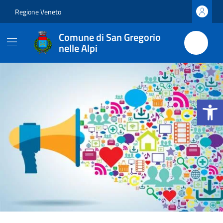
Vai ai contenuti
Vai al footer
Regione Veneto
Comune di San Gregorio
nelle Alpi
Apri la b