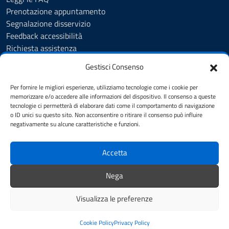
Prenotazione appuntamento
Segnalazione disservizio
Feedback accessibilità
Richiesta assistenza
Albo Pretorio
Gestisci Consenso
Amministrazione trasparente
Informativa privacy
Per fornire le migliori esperienze, utilizziamo tecnologie come i cookie per
Cookie Policy (UE)
memorizzare e/o accedere alle informazioni del dispositivo. Il consenso a queste
tecnologie ci permetterà di elaborare dati come il comportamento di navigazione
Dichiarazione di accessibilità
o ID unici su questo sito. Non acconsentire o ritirare il consenso può influire
Accessibilità
negativamente su alcune caratteristiche e funzioni.
Note legali
Accetta
SEGUICI SU
Nega
Facebook
YouTube
Visualizza le preferenze
Mappa del sito
Credits
Cookie Policy
Privacy Policy