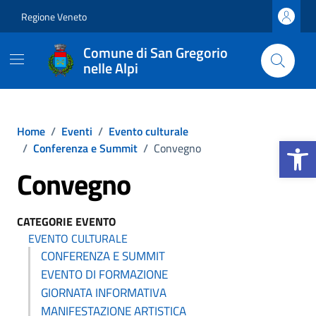
Vai ai contenuti
Vai al footer
Regione Veneto
Comune di San Gregorio
nelle Alpi
Home
/
Eventi
/
Evento culturale
Apri la b
/
Conferenza e Summit
/
Convegno
Convegno
CATEGORIE EVENTO
EVENTO CULTURALE
CONFERENZA E SUMMIT
EVENTO DI FORMAZIONE
GIORNATA INFORMATIVA
MANIFESTAZIONE ARTISTICA