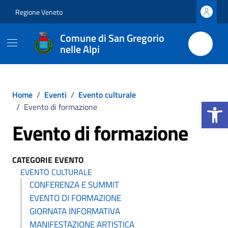
Vai ai contenuti
Vai al footer
Regione Veneto
Comune di San Gregorio
nelle Alpi
Home
/
Eventi
/
Evento culturale
Apri la b
/
Evento di formazione
Evento di formazione
CATEGORIE EVENTO
EVENTO CULTURALE
CONFERENZA E SUMMIT
EVENTO DI FORMAZIONE
GIORNATA INFORMATIVA
MANIFESTAZIONE ARTISTICA