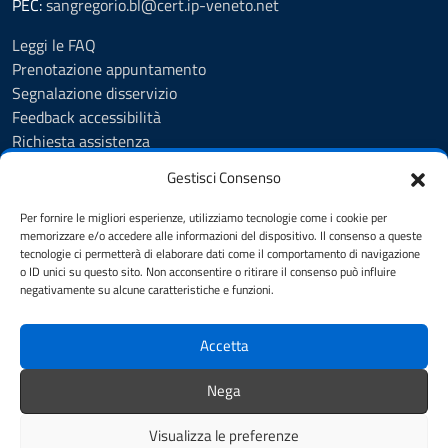
PEC:
sangregorio.bl@cert.ip-veneto.net
Leggi le FAQ
Prenotazione appuntamento
Segnalazione disservizio
Feedback accessibilità
Richiesta assistenza
Albo Pretorio
Gestisci Consenso
Amministrazione trasparente
Informativa privacy
Per fornire le migliori esperienze, utilizziamo tecnologie come i cookie per
Cookie Policy (UE)
memorizzare e/o accedere alle informazioni del dispositivo. Il consenso a queste
tecnologie ci permetterà di elaborare dati come il comportamento di navigazione
Dichiarazione di accessibilità
o ID unici su questo sito. Non acconsentire o ritirare il consenso può influire
Accessibilità
negativamente su alcune caratteristiche e funzioni.
Note legali
Accetta
SEGUICI SU
Nega
Facebook
YouTube
Visualizza le preferenze