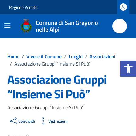
Vai ai contenuti
Vai al footer
Regione Veneto
Comune di San Gregorio
nelle Alpi
Home
/
Vivere il Comune
/
Luoghi
/
Associazioni
Apri la b
/
Associazione Gruppi “Insieme Si Può”
Associazione Gruppi
“Insieme Si Può”
Associazione Gruppi “Insieme Si Può”
Condividi
Vedi azioni