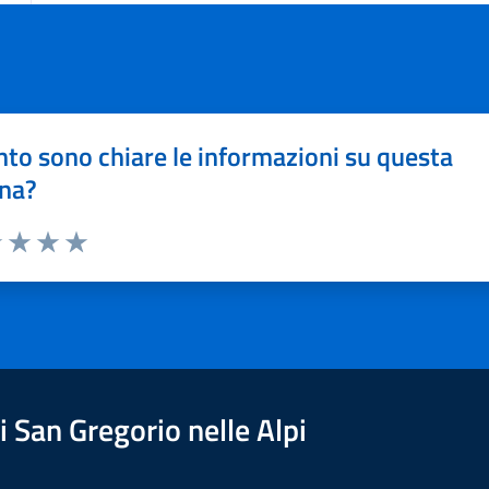
to sono chiare le informazioni su questa
na?
1 stelle su 5
uta 2 stelle su 5
Valuta 3 stelle su 5
Valuta 4 stelle su 5
Valuta 5 stelle su 5
 San Gregorio nelle Alpi