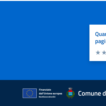
Quan
pagi
Valuta 
Val
Comune di