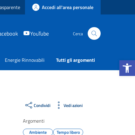
asparente
Accedi all'area personale
acebook
YouTube
Cerca
Apri la b
Energie Rinnovabili
Tutti gli argomenti
Condividi
Vedi azioni
Argomenti
Ambiente
Tempo libero