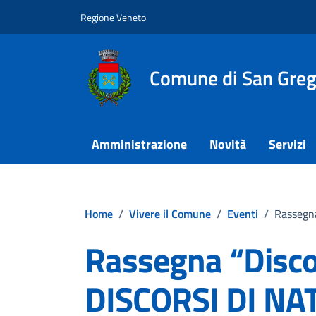
Vai ai contenuti
Vai al footer
Regione Veneto
Comune di San Grego
Amministrazione
Novità
Servizi
Home
/
Vivere il Comune
/
Eventi
/
Rassegna
Rassegna “Disco
DISCORSI DI NA